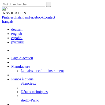
NAVIGATION
Pinterest
Instagram
Facebook
Contact
français
deutsch
english
español
русский
Page d‘accueil
|
Manufacture
La naissance d’un instrument
|
Pianos à queue
Silencieux
|
Détails techniques
|
stretto-Piano
|