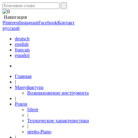
Навигация
Pinterest
Instagram
Facebook
Контакт
русский
deutsch
english
français
español
Главная
|
Мануфактура
Возникновение инструмента
|
Рояли
Silent
|
Технические характеристики
|
stretto-Piano
|