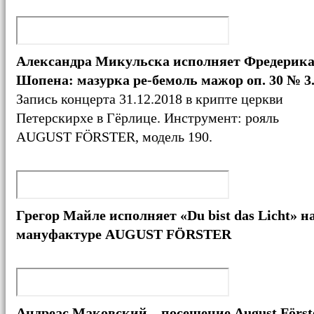
Александра Микульска исполняет Фредерик
Шопена: мазурка ре-бемоль мажор оп. 30 № 3
Запись концерта 31.12.2018 в крипте церкви
Петерскирхе в Гёрлице. Инструмент: рояль
AUGUST FÖRSTER, модель 190.‎
Грегор Майле исполняет «Du bist das Licht» н
мануфактуре AUGUST FÖRSTER
Андреас Маковский – посещение August Förste