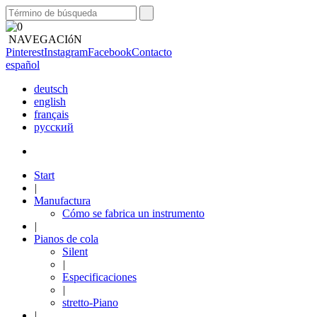
NAVEGACIóN
Pinterest
Instagram
Facebook
Contacto
español
deutsch
english
français
русский
Start
|
Manufactura
Cómo se fabrica un instrumento
|
Pianos de cola
Silent
|
Especificaciones
|
stretto-Piano
|