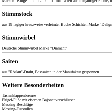
Marken "Kluge" und "Laukhuff" mit Tasten aus feinjähriger Fichte, i
Stimmstock
aus 19-lagiger kreuzweise verleimter Buche Schichten Marke "Deligni
Stimmwirbel
Deutsche Stimmwirbel Marke "Diamant"
Saiten
aus "Röslau"-Draht, Basssaiten in der Manufaktur gesponnen
Weitere Besonderheiten
Tastenklappenbremse
Flügel-Füße mit eisernen Bajonettverschlüssen
Messing-Beschläge
Messing-Fussrollen