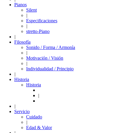
Pianos
Silent
|
Especificaciones
|
stretto-Piano
|
Filosofía
Sonido / Forma / Armonía
|
Motivación / Visión
|
Individualidad / Principio
|
Historia
Historia
|
|
Servicio
Cuidado
|
Edad & Valor
|