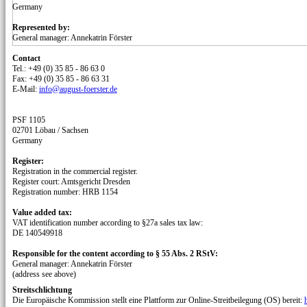
Germany
Represented by:
General manager: Annekatrin Förster
Contact
Tel.: +49 (0) 35 85 - 86 63 0
Fax: +49 (0) 35 85 - 86 63 31
E-Mail:
info@august-foerster.de
PSF 1105
02701 Löbau /­ Sachsen
Germany
Register:
Registration in the commercial register.
Register court: Amtsgericht Dresden
Registration number: HRB 1154
Value added tax:
VAT identification number according to §27a sales tax law:
DE 140549918
Responsible for the content according to § 55 Abs. 2 RStV:
General manager: Annekatrin Förster
(address see above)
Streitschlichtung
Die Europäische Kommission stellt eine Plattform zur Online-Streitbeilegung (OS) bereit:
h