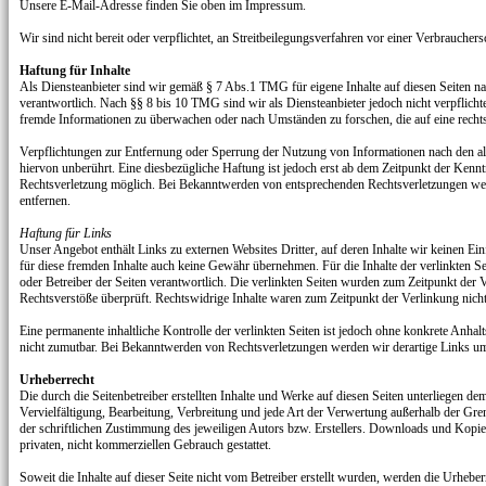
Unsere E-Mail-Adresse finden Sie oben im Impressum.
Wir sind nicht bereit oder verpflichtet, an Streitbeilegungsverfahren vor einer Verbrauchers
Haftung für Inhalte
Als Diensteanbieter sind wir gemäß § 7 Abs.1 TMG für eigene Inhalte auf diesen Seiten n
verantwortlich. Nach §§ 8 bis 10 TMG sind wir als Diensteanbieter jedoch nicht verpflichtet
fremde Informationen zu überwachen oder nach Umständen zu forschen, die auf eine rechts
Verpflichtungen zur Entfernung oder Sperrung der Nutzung von Informationen nach den a
hiervon unberührt. Eine diesbezügliche Haftung ist jedoch erst ab dem Zeitpunkt der Kennt
Rechtsverletzung möglich. Bei Bekanntwerden von entsprechenden Rechtsverletzungen we
entfernen.
Haftung für Links
Unser Angebot enthält Links zu externen Websites Dritter, auf deren Inhalte wir keinen E
für diese fremden Inhalte auch keine Gewähr übernehmen. Für die Inhalte der verlinkten Seit
oder Betreiber der Seiten verantwortlich. Die verlinkten Seiten wurden zum Zeitpunkt der 
Rechtsverstöße überprüft. Rechtswidrige Inhalte waren zum Zeitpunkt der Verlinkung nicht
Eine permanente inhaltliche Kontrolle der verlinkten Seiten ist jedoch ohne konkrete Anhal
nicht zumutbar. Bei Bekanntwerden von Rechtsverletzungen werden wir derartige Links u
Urheberrecht
Die durch die Seitenbetreiber erstellten Inhalte und Werke auf diesen Seiten unterliegen d
Vervielfältigung, Bearbeitung, Verbreitung und jede Art der Verwertung außerhalb der Gr
der schriftlichen Zustimmung des jeweiligen Autors bzw. Erstellers. Downloads und Kopien
privaten, nicht kommerziellen Gebrauch gestattet.
Soweit die Inhalte auf dieser Seite nicht vom Betreiber erstellt wurden, werden die Urheberr