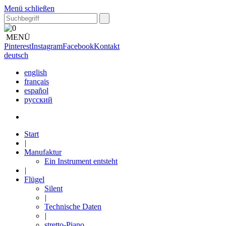
Menü schließen
MENÜ
Pinterest
Instagram
Facebook
Kontakt
deutsch
english
français
español
русский
Start
|
Manufaktur
Ein Instrument entsteht
|
Flügel
Silent
|
Technische Daten
|
stretto-Piano